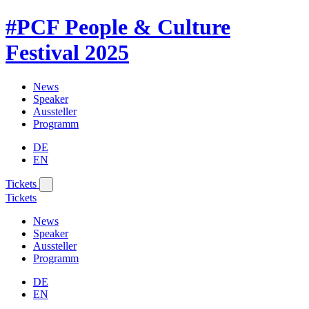
#PCF
People & Culture
Festival
2025
News
Speaker
Aussteller
Programm
DE
EN
Tickets
Tickets
News
Speaker
Aussteller
Programm
DE
EN