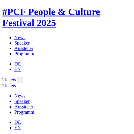
#PCF
People & Culture
Festival
2025
News
Speaker
Aussteller
Programm
DE
EN
Tickets
Tickets
News
Speaker
Aussteller
Programm
DE
EN