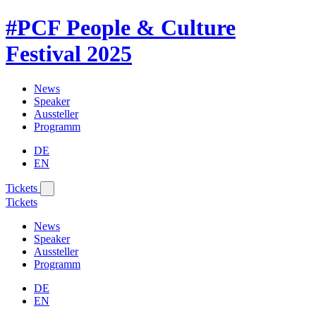
#PCF
People & Culture
Festival
2025
News
Speaker
Aussteller
Programm
DE
EN
Tickets
Tickets
News
Speaker
Aussteller
Programm
DE
EN