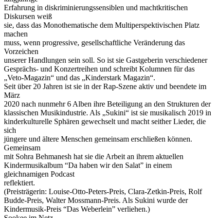
Erfahrung in diskriminierungssensiblen und machtkritischen
Diskursen weiß
sie, dass das Monothematische dem Multiperspektivischen Platz
machen
muss, wenn progressive, gesellschaftliche Veränderung das
Vorzeichen
unserer Handlungen sein soll. So ist sie Gastgeberin verschiedener
Gesprächs- und Konzertreihen und schreibt Kolumnen für das
„Veto-Magazin“ und das „Kinderstark Magazin“.
Seit über 20 Jahren ist sie in der Rap-Szene aktiv und beendete im
März
2020 nach nunmehr 6 Alben ihre Beteiligung an den Strukturen der
klassischen Musikindustrie. Als „Sukini“ ist sie musikalisch 2019 in
kinderkulturelle Sphären gewechselt und macht seither Lieder, die
sich
jüngere und ältere Menschen gemeinsam erschließen können.
Gemeinsam
mit Sohra Behmanesh hat sie die Arbeit an ihrem aktuellen
Kindermusikalbum “Da haben wir den Salat” in einem
gleichnamigen Podcast
reflektiert.
(Preisträgerin: Louise-Otto-Peters-Preis, Clara-Zetkin-Preis, Rolf
Budde-Preis, Walter Mossmann-Preis. Als Sukini wurde der
Kindermusik-Preis “Das Weberlein” verliehen.)
Sookee im Netz