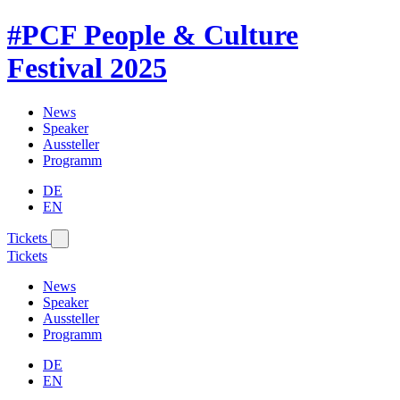
#PCF
People & Culture
Festival
2025
News
Speaker
Aussteller
Programm
DE
EN
Tickets
Tickets
News
Speaker
Aussteller
Programm
DE
EN