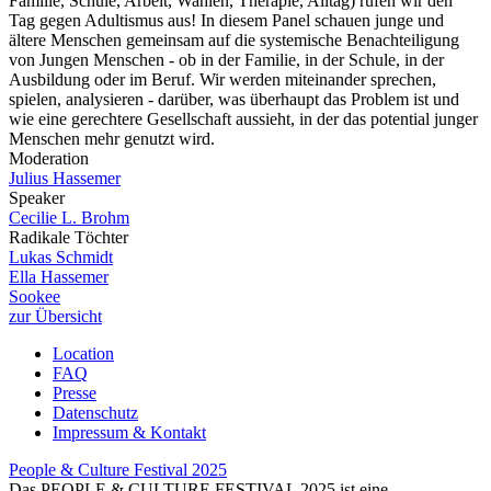
Familie, Schule, Arbeit, Wahlen, Therapie, Alltag) rufen wir den
Tag gegen Adultismus aus! In diesem Panel schauen junge und
ältere Menschen gemeinsam auf die systemische Benachteiligung
von Jungen Menschen - ob in der Familie, in der Schule, in der
Ausbildung oder im Beruf. Wir werden miteinander sprechen,
spielen, analysieren - darüber, was überhaupt das Problem ist und
wie eine gerechtere Gesellschaft aussieht, in der das potential junger
Menschen mehr genutzt wird.
Moderation
Julius Hassemer
Speaker
Cecilie L. Brohm
Radikale Töchter
Lukas Schmidt
Ella Hassemer
Sookee
zur Übersicht
Location
FAQ
Presse
Datenschutz
Impressum & Kontakt
People & Culture Festival
2025
Das PEOPLE & CULTURE FESTIVAL 2025 ist eine